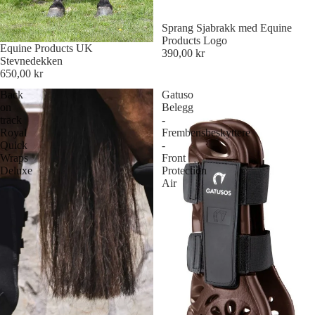
Sprang Sjabrakk med Equine
Products Logo
Equine Products UK
390,00 kr
Stevnedekken
650,00 kr
Back
Gatuso
on
Belegg
track
-
Royal
Frembensbeskyttere
Quick
-
Wraps
Front
Deluxe
Protection
Air