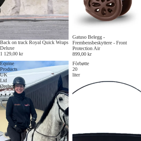
Gatuso Belegg -
Back on track Royal Quick Wraps
Frembensbeskyttere - Front
Deluxe
Protection Air
1 129,00 kr
899,00 kr
Equine
Fòrbøtte
Products
20
UK
liter
Ltd
Ørehette