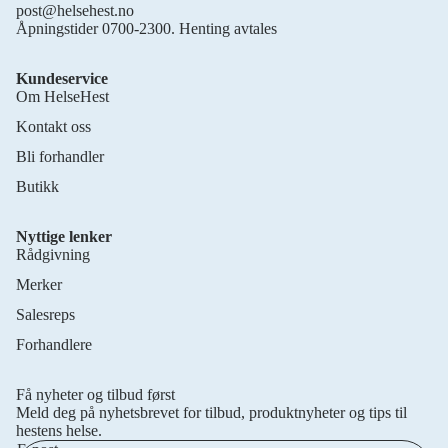
post@helsehest.no
Åpningstider 0700-2300. Henting avtales
Kundeservice
Om HelseHest
Kontakt oss
Bli forhandler
Butikk
Nyttige lenker
Rådgivning
Merker
Salesreps
Forhandlere
Personvernerklæring
Retningslinjer for frakt
Få nyheter og tilbud først
Retningslinjer for angrerett
Meld deg på nyhetsbrevet for tilbud, produktnyheter og tips til
Vilkår for bruk
hestens helse.