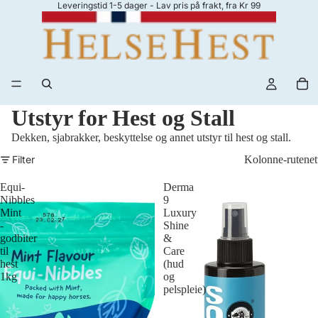
Leveringstid 1-5 dager - Lav pris på frakt, fra Kr 99
Utstyr for Hest og Stall
Dekken, sjabrakker, beskyttelse og annet utstyr til hest og stall.
Filter
Kolonne-rutenet
Equi-
Derma
Nibbles
9
Mint
Luxury
-
Shine
godbiter
&
til
Care
hest
(hud
1kg
og
pelspleie)