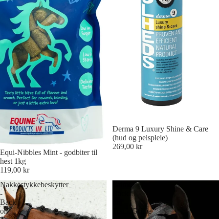
Derma 9 Luxury Shine & Care
(hud og pelspleie)
269,00 kr
Equi-Nibbles Mint - godbiter til
hest 1kg
119,00 kr
Nakkestykkebeskytter
Grime
-
Back
Back
on
on
Track/Grime