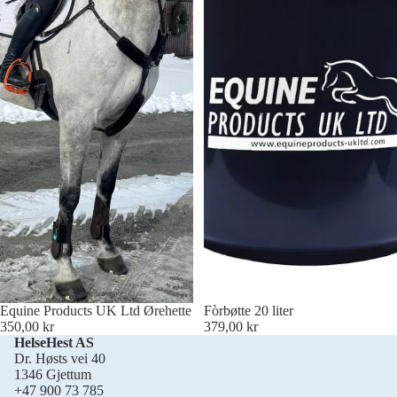
Equine Products UK Ltd Ørehette
Fòrbøtte 20 liter
350,00 kr
379,00 kr
HelseHest AS
Dr. Høsts vei 40
1346 Gjettum
+47 900 73 785