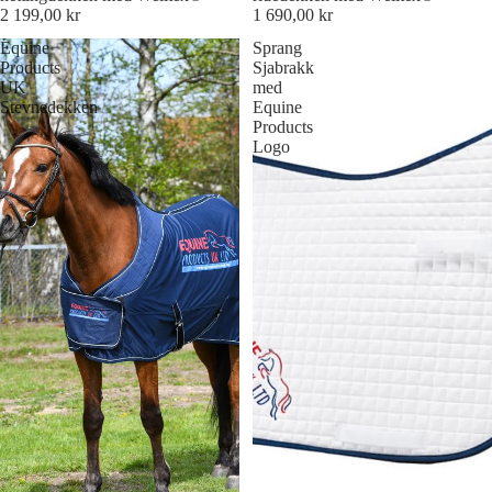
2 199,00 kr
1 690,00 kr
Equine
Sprang
Products
Sjabrakk
UK
med
Stevnedekken
Equine
Products
Logo