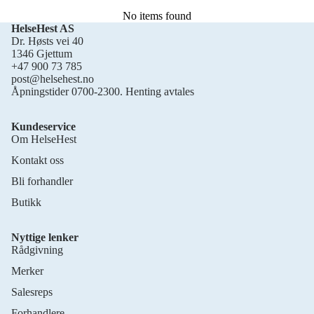
No items found
HelseHest AS
Dr. Høsts vei 40
1346 Gjettum
+47 900 73 785
post@helsehest.no
Åpningstider 0700-2300. Henting avtales
Kundeservice
Om HelseHest
Kontakt oss
Bli forhandler
Butikk
Nyttige lenker
Rådgivning
Merker
Salesreps
Forhandlere
Personvernerklæring