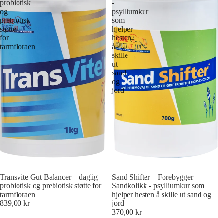
probiotisk
-
og
psylliumkur
prebiotisk
som
støtte
hjelper
for
hesten
tarmfloraen
å
skille
ut
sand
og
jord
Transvite Gut Balancer – daglig
Sand Shifter – Forebygger
probiotisk og prebiotisk støtte for
Sandkolikk - psylliumkur som
tarmfloraen
hjelper hesten å skille ut sand og
839,00 kr
jord
370,00 kr