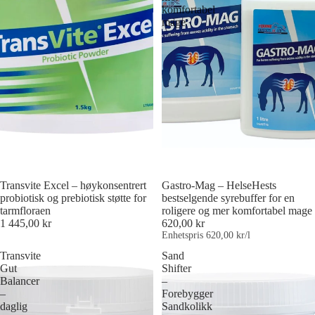
komfortabel
mage
Transvite Excel – høykonsentrert
Gastro-Mag – HelseHests
probiotisk og prebiotisk støtte for
bestselgende syrebuffer for en
tarmfloraen
roligere og mer komfortabel mage
1 445,00 kr
620,00 kr
Enhetspris
620,00 kr/l
Transvite
Sand
Gut
Shifter
Balancer
–
–
Forebygger
daglig
Sandkolikk