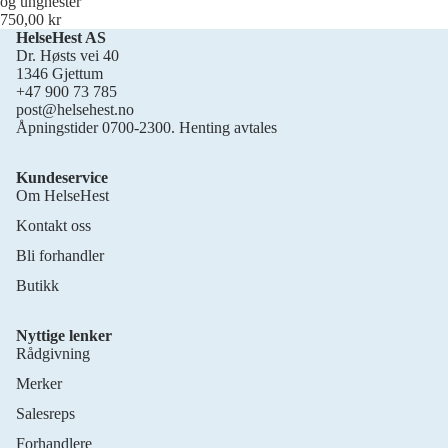
og unghester
750,00 kr
HelseHest AS
Dr. Høsts vei 40
1346 Gjettum
+47 900 73 785
post@helsehest.no
Åpningstider 0700-2300. Henting avtales
Kundeservice
Om HelseHest
Kontakt oss
Bli forhandler
Butikk
Nyttige lenker
Rådgivning
Merker
Salesreps
Forhandlere
Personvernerklæring