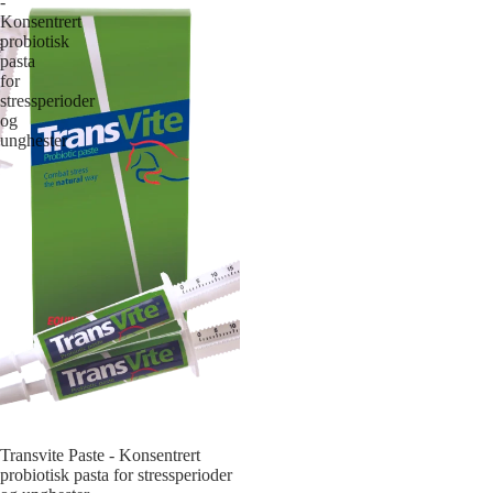
-
Konsentrert
probiotisk
pasta
for
stressperioder
og
unghester
Transvite Paste - Konsentrert
probiotisk pasta for stressperioder