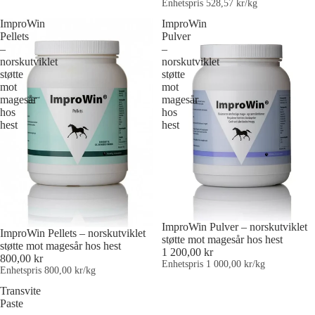
Enhetspris
528,57 kr/kg
ImproWin
ImproWin
Pellets
Pulver
–
–
norskutviklet
norskutviklet
støtte
støtte
mot
mot
magesår
magesår
hos
hos
hest
hest
ImproWin Pulver – norskutviklet
ImproWin Pellets – norskutviklet
støtte mot magesår hos hest
støtte mot magesår hos hest
1 200,00 kr
800,00 kr
Enhetspris
1 000,00 kr/kg
Enhetspris
800,00 kr/kg
Transvite
Paste