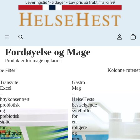
Leveringstid 1-5 dager - Lav pris på frakt, fra Kr 99
Fordøyelse og Mage
Produkter for mage og tarm.
Filter
Kolonne-rutenet
Transvite
Gastro-
Excel
Mag
–
–
høykonsentrert
HelseHests
probiotisk
bestselgende
og
syrebuffer
prebiotisk
for
støtte
en
for
roligere
tarmfloraen
og
mer