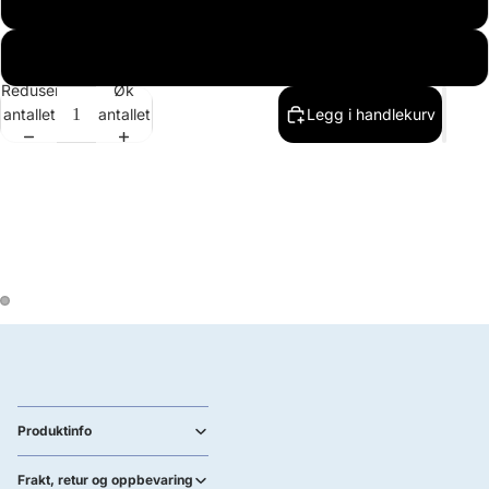
Large
xLarge
Reduser
Øk
antallet
antallet
Legg i handlekurv
Produktinfo
Frakt, retur og oppbevaring