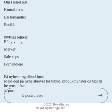
Om HelseHest
Kontakt oss
Bli forhandler
Butikk
Nyttige lenker
Rådgivning
Merker
Salesreps
Forhandlere
Personvernerklæring
Retningslinjer for frakt
Få nyheter og tilbud først
Retningslinjer for angrerett
Meld deg på nyhetsbrevet for tilbud, produktnyheter og tips til
Vilkår for bruk
hestens helse.
E-post
Kontaktinformasjon
Juridisk merknad
© 2026
HelseHest.no
Vilkår og betingelser