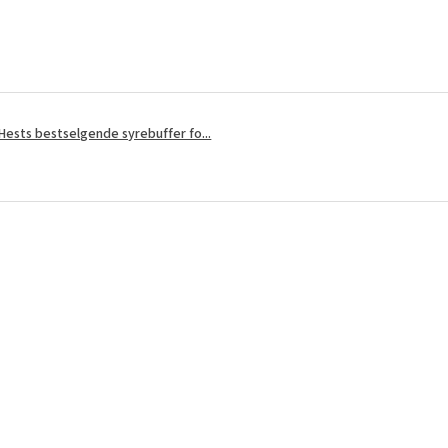
?
ests bestselgende syrebuffer fo...
?