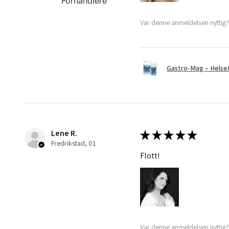
Forhandlere
Var denne anmeldelsen nyttig
Gastro-Mag – HelseH
Lene R.
★
★
★
★
★
Fredrikstad, 01
Flott!
Var denne anmeldelsen nyttig