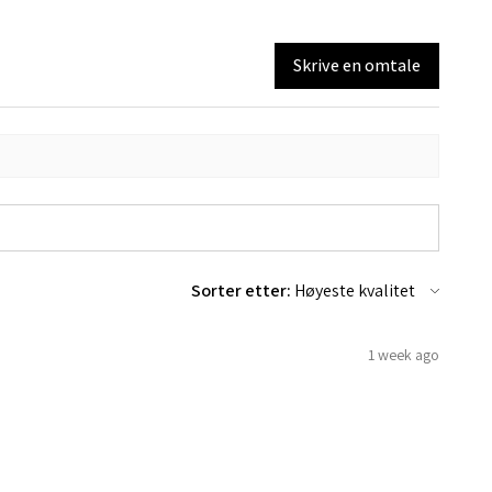
Skrive en omtale
Sorter etter:
1 week ago