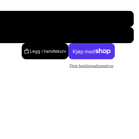
hvit
Blå
Legg i handlekurv
Flere betalingsalternativer