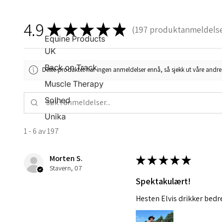
4.9
★
★
★
★
★
197
produktanmeldels
197
Equine Products
UK
Back on Track
Dette produktet har ingen anmeldelser ennå, så sjekk ut våre andre 
Muscle Therapy
Solhed
Unika
1 - 6 av 197
Morten S.
★
★
★
★
★
Stavern, 07
Spektakulært!
Hesten Elvis drikker bedr