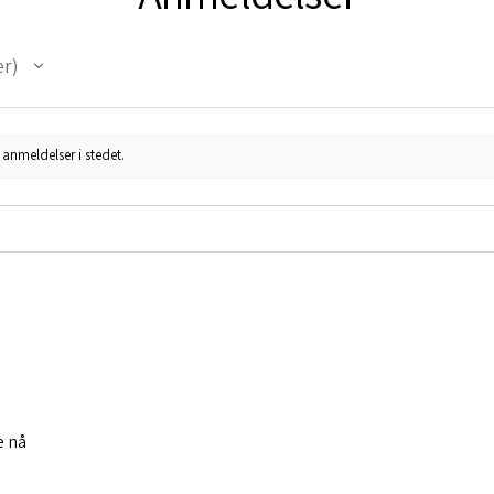
er
anmeldelser i stedet.
e nå