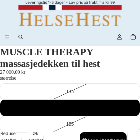
Leveringstid 1-5 dager - Lav pris på frakt, fra Kr 99
MUSCLE THERAPY
massasjedekken til hest
27 000,00 kr
størrelse
135
145
155
Reduser
Øk