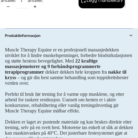
antallet
antallet
Legg i handlekurv
Produktinformasjon
Muscle Therapy Equine er en profesjonell massasjedekken
utviklet for å lindre muskelspenninger, forbedre blodsirkulasjonen
og støtte hestens bevegelighet. Med
22 kraftige
massasjemotorer og 9 forhåndsprogrammerte
terapiprogrammer
dekker dekken hele kroppen fra
nakke til
kryss
– og gir din hest samme behandling som toppidrettshester
verden over.
Perfekt til bruk før trening for å varme opp musklene, og etter
arbeid for raskere restitusjon. Uansett om hesten er i aktiv
konkurranse, rehabilitering eller vanlig treningshverdag gir
Muscle Therapy Equine målbar effekt.
Dekken er laget av pustende materiale og kan brukes direkte etter
trening, selv på en svett hest. Motorene tas enkelt ut slik at dekken
kan maskinvaskes på 40°C. Det justerbare festesystemet gjør at