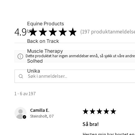
Equine Products
4.9
★
★
★
★
★
UK
197
produktanmeldels
197
Back on Track
Muscle Therapy
Dette produktet har ingen anmeldelser ennå, så sjekk ut våre andre 
Solhed
Unika
1 - 6 av 197
Camilla E.
★
★
★
★
★
Steinsholt, 07
Så bra!
Hesten min har hostet en 