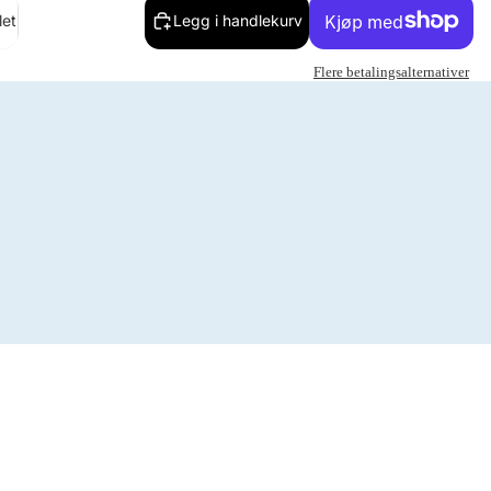
let
Legg i handlekurv
Flere betalingsalternativer