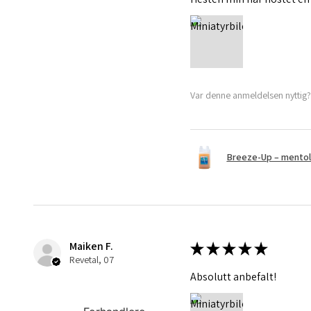
Var denne anmeldelsen nyttig
Breeze-Up – mentol o
Maiken F.
★
★
★
★
★
Revetal, 07
Absolutt anbefalt!