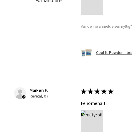
Forhandlere
Var denne anmeldelsen nyttig
Cool It Powder – bes
Maiken F.
★
★
★
★
★
Revetal, 07
Fenomenalt!