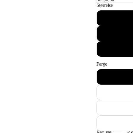
Størrelse
Farge
Reduser
Øk