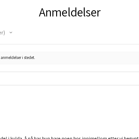
Anmeldelser
er
anmeldelser i stedet.
del i kulda, å nå har hun bare noen hos innimellom etter vi begynt