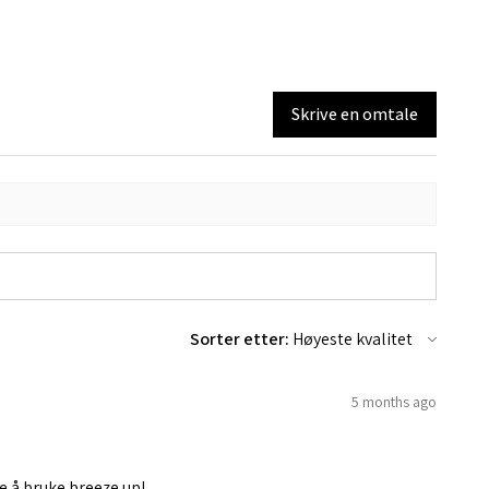
Skrive en omtale
Sorter etter:
5 months ago
e å bruke breeze up!