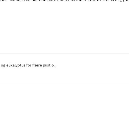
?
g eukalyptus for friere pust o...