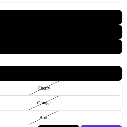
Ponni
Full
Cob
blå
Cherry
Orange
Brun