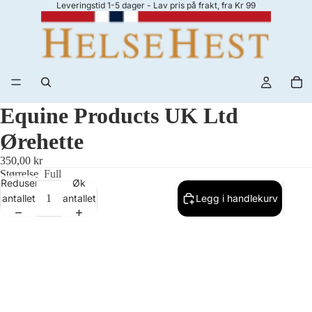
Leveringstid 1-5 dager - Lav pris på frakt, fra Kr 99
Equine Products UK Ltd
Ørehette
350,00 kr
Størrelse
Full
Reduser
Øk
antallet
antallet
Legg i handlekurv