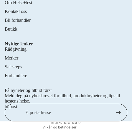
Om HelseHest
Kontakt oss
Bli forhandler
Butikk
Nyttige lenker
Rådgivning
Merker
Salesreps
Forhandlere
Personvernerklæring
Retningslinjer for frakt
Få nyheter og tilbud først
Retningslinjer for angrerett
Meld deg på nyhetsbrevet for tilbud, produktnyheter og tips til
Vilkår for bruk
hestens helse.
E-post
Kontaktinformasjon
Juridisk merknad
© 2026
HelseHest.no
Vilkår og betingelser