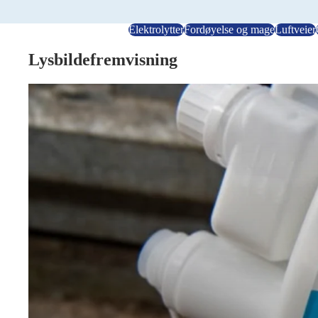
Elektrolytter
Fordøyelse og mage
Luftveier
Lysbildefremvisning