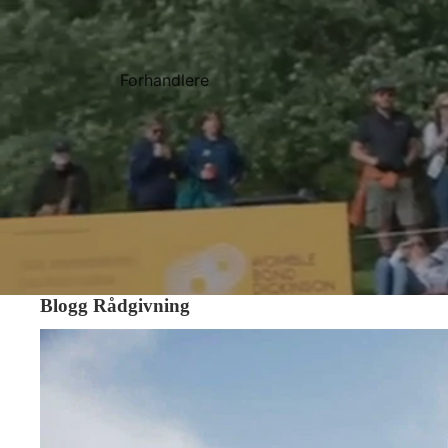
Forhandlere
Blogg Rådgivning
Hvordan få en stiv hest mer bevegelig