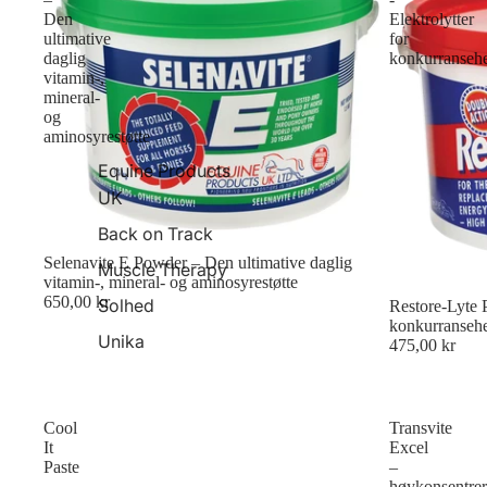
Den
Elektrolytter
ultimative
for
daglig
konkurransehe
vitamin-,
mineral-
og
aminosyrestøtte
Equine Products
UK
Back on Track
Selenavite E Powder – Den ultimative daglig
Muscle Therapy
vitamin-, mineral- og aminosyrestøtte
650,00 kr
Solhed
Restore-Lyte P
konkurransehe
Unika
475,00 kr
Cool
Transvite
It
Excel
Paste
–
–
høykonsentrer