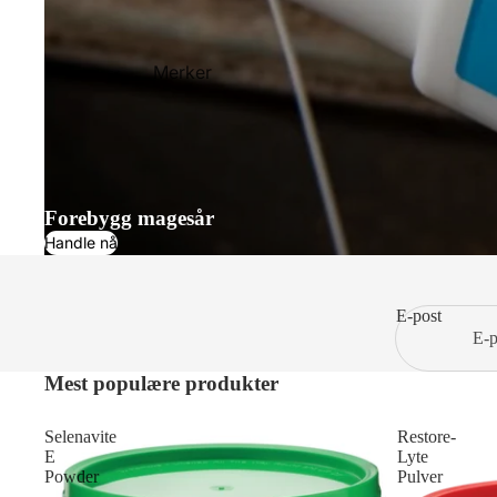
Merker
Forebygg magesår
Handle nå
E-post
Mest populære produkter
Selenavite
Restore-
E
Lyte
Powder
Pulver
–
-