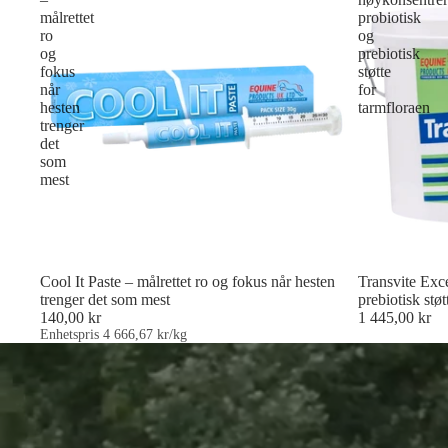
målrettet
probiotisk
ro
og
og
prebiotisk
fokus
støtte
når
for
hesten
tarmfloraen
trenger
det
som
mest
Cool It Paste – målrettet ro og fokus når hesten
Transvite Exce
trenger det som mest
prebiotisk støt
140,00 kr
1 445,00 kr
Enhetspris
4 666,67 kr/kg