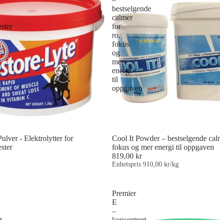
bestselgende
calmer
ster
for
ro,
fokus
og
mer
energi
til
oppgaven
ulver - Elektrolytter for
Cool It Powder – bestselgende calm
ster
fokus og mer energi til oppgaven
819,00 kr
Enhetspris
910,00 kr/kg
Premier
E
–
t
konsentrert