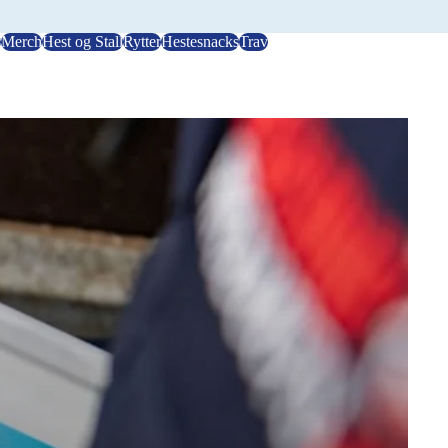
r
Merch
Hest og Stall
Rytter
Hestesnacks
Trav