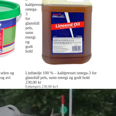
kaldpresset
omega-
3
for
glansfull
pels,
sunn
energi
og
godt
hold
 selen og
Linfrøolje 100 % – kaldpresset omega-3 for
 og avl
glansfull pels, sunn energi og godt hold
230,00 kr
Enhetspris
230,00 kr/l