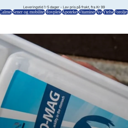
Leveringstid 1-5 dager - Lav pris på frakt, fra Kr 99
Calmer
Sener og mobilitet
Hovpleie
Apoteket
Vitaminer
Avl
Ytelse
Forolje