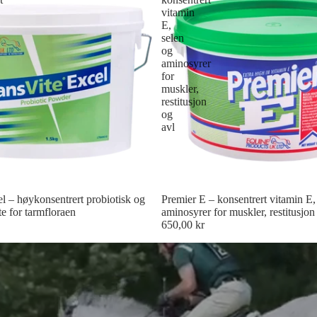
vitamin
E,
selen
og
aminosyrer
for
muskler,
restitusjon
og
avl
l – høykonsentrert probiotisk og
Premier E – konsentrert vitamin E,
te for tarmfloraen
aminosyrer for muskler, restitusjon
650,00 kr