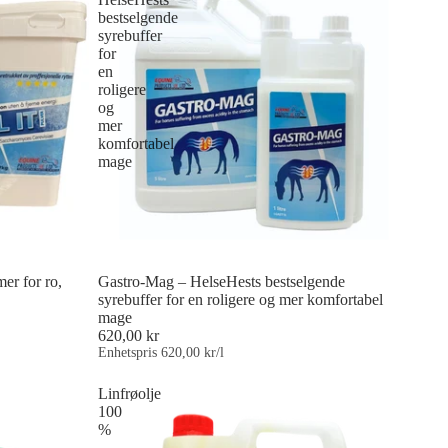
bestselgende
syrebuffer
for
en
roligere
og
mer
komfortabel
mage
er for ro,
Gastro-Mag – HelseHests bestselgende
syrebuffer for en roligere og mer komfortabel
mage
620,00 kr
Enhetspris
620,00 kr/l
Linfrøolje
100
%
–