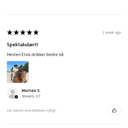
★
★
★
★
★
1 week ago
Spektakulært!
Hesten Elvis drikker bedre nå
Morten S.
Stavern, 07
Var denne anmeldelsen nyttig?