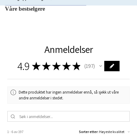
Våre bestselgere
Anmeldelser
4.9
★
★
★
★
★
197
197
Dette produktet har ingen anmeldelser ennå, så sjekk ut våre
andre anmeldelser i stedet.
1 - 6 av 197
Sorter etter: