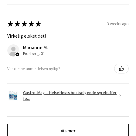
★
★
★
★
★
3 weeks ago
Virkelig elsket det!
Marianne M.
Eidsberg, 01
Var denne anmeldelsen nyttig?
Gastro-Mag – HelseHests bestselgende syrebuffer
fo...
Vis mer