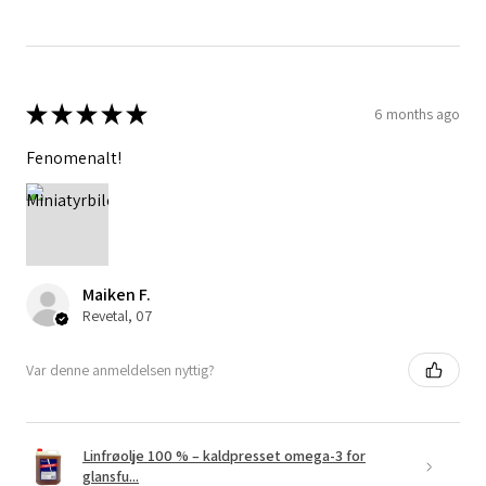
★
★
★
★
★
6 months ago
Fenomenalt!
Maiken F.
Revetal, 07
Var denne anmeldelsen nyttig?
Linfrøolje 100 % – kaldpresset omega-3 for
glansfu...