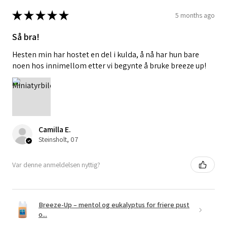
★
★
★
★
★
5 months ago
Så bra!
Hesten min har hostet en del i kulda, å nå har hun bare
noen hos innimellom etter vi begynte å bruke breeze up!
Camilla E.
Steinsholt, 07
Var denne anmeldelsen nyttig?
Breeze-Up – mentol og eukalyptus for friere pust
o...