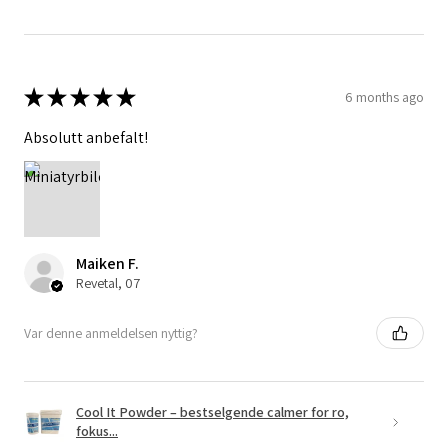
★
★
★
★
★
6 months ago
Absolutt anbefalt!
Maiken F.
Revetal, 07
Var denne anmeldelsen nyttig?
Cool It Powder – bestselgende calmer for ro,
fokus...