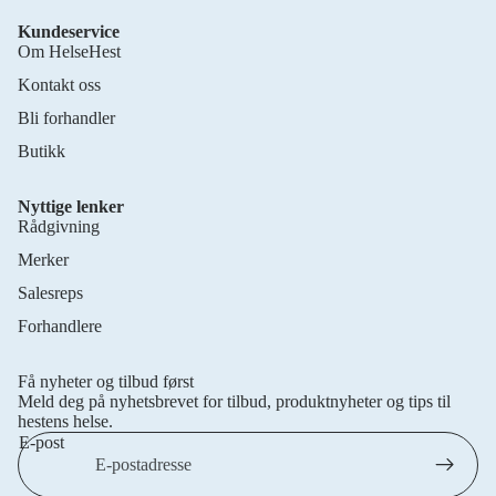
Kundeservice
Om HelseHest
Kontakt oss
Bli forhandler
Butikk
Nyttige lenker
Rådgivning
Merker
Salesreps
Forhandlere
Personvernerklæring
Retningslinjer for frakt
Få nyheter og tilbud først
Retningslinjer for angrerett
Meld deg på nyhetsbrevet for tilbud, produktnyheter og tips til
Vilkår for bruk
hestens helse.
E-post
Kontaktinformasjon
Juridisk merknad