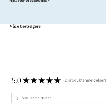
Frakt, retur og oppbevaring
Våre bestselgere
5.0
★
★
★
★
★
2
produktanmeldelser
2