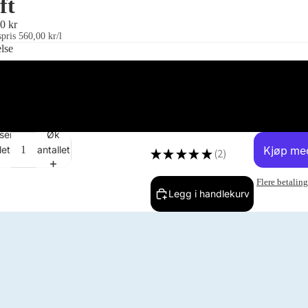
ft
0 kr
pris
560,00 kr/l
else
500ml spr
5L refill
ser
Øk
let
antallet
★
★
★
★
★
2
2
Flere betaling
Legg i handlekurv