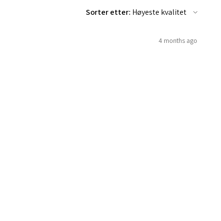
Sorter etter:
4 months ago
andlekurv
6 months ago
ruk!