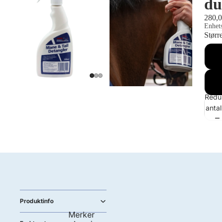
du
280,0
Enhets
Størr
Redu
antal
Produktinfo
Merker