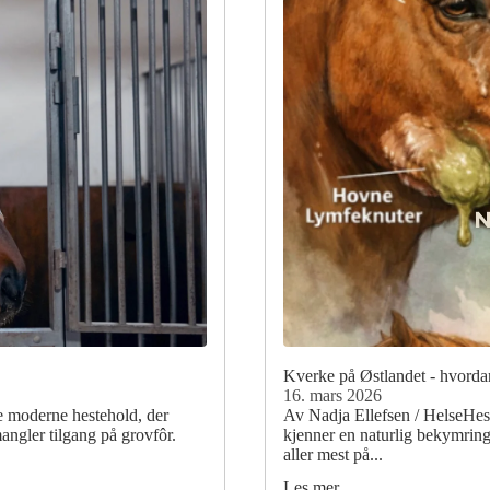
Kverke på Østlandet - hvorda
16. mars 2026
te moderne hestehold, der
Av Nadja Ellefsen / HelseHes
angler tilgang på grovfôr.
kjenner en naturlig bekymring
aller mest på...
Les mer …