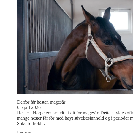
Derfor får hesten magesår
6. april 2026
Hester i Norge er spesielt utsatt for magesår. Dette skyldes of
mange hester får fôr med høyt stivelsesinnhold og i perioder m
Slike forhold...
Les mer …