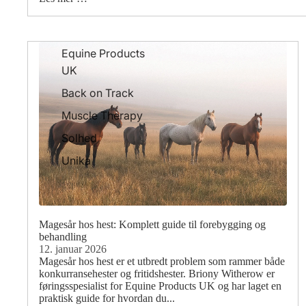
Equine Products
UK
Back on Track
Muscle Therapy
Solhed
Unika
Magesår hos hest: Komplett guide til forebygging og
behandling
12. januar 2026
Magesår hos hest er et utbredt problem som rammer både
konkurransehester og fritidshester. Briony Witherow er
føringsspesialist for Equine Products UK og har laget en
praktisk guide for hvordan du...