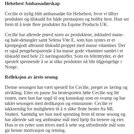
Helsehest Ambassadørskap
Cecilie er nylig blitt ambassadør for Helsehest, hvor vi tilbyr
produkter og tilskudd for både prestasjons og hobby hest. Hun ser
frem til å teste flere produkter fra Equine Products UK.
Cecilie har allerede prøvd noen av produktene, inkludert mane-
og hale-detangler samt Selena Vite E, som hun syntes er et
kjempegodt allround tilskudd proppet med masse vitaminer. Det
er også pengebesparende å ha masse gode vitaminer samlet i et
tilskudd med hele 21 næringsstoffer. Som en feltrittrytter, er det
spesielt spennende å se at slike produkter nå blir tilgjengelige i
Norge.
Refleksjon av årets sesong
Denne sesongen har vært spesiell for Cecilie, preget av læring og
utvikling. Etter en pause fra hestesporten følte Cecilie seg litt
rusten, men hun har sugd til seg kunnskap som en svamp og har
taklet sesongen med dedikasjon og entusiasme. Cecilie er
takknemlig for muligheten til å ri slike flotte hester fra ML
Stutteri. Samtidig ser hun med spenning frem til neste sesong og
har allerede satt seg ambisiøse mål med hjelp fra trenere og eier.
Hun er en rytter som trives med å sette seg utfordrende mål som
gir henne motivasjon og retning.