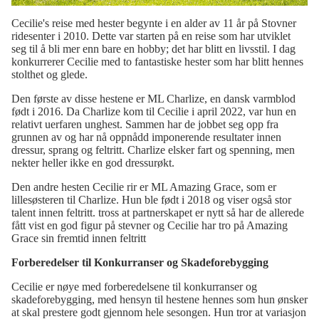
Cecilie's reise med hester begynte i en alder av 11 år på Stovner
ridesenter i 2010. Dette var starten på en reise som har utviklet
seg til å bli mer enn bare en hobby; det har blitt en livsstil. I dag
konkurrerer Cecilie med to fantastiske hester som har blitt hennes
stolthet og glede.
Den første av disse hestene er ML Charlize, en dansk varmblod
født i 2016. Da Charlize kom til Cecilie i april 2022, var hun en
relativt uerfaren unghest. Sammen har de jobbet seg opp fra
grunnen av og har nå oppnådd imponerende resultater innen
dressur, sprang og feltritt. Charlize elsker fart og spenning, men
nekter heller ikke en god dressurøkt.
Den andre hesten Cecilie rir er ML Amazing Grace, som er
lillesøsteren til Charlize. Hun ble født i 2018 og viser også stor
talent innen feltritt. tross at partnerskapet er nytt så har de allerede
fått vist en god figur på stevner og Cecilie har tro på Amazing
Grace sin fremtid innen feltritt
Forberedelser til Konkurranser og Skadeforebygging
Cecilie er nøye med forberedelsene til konkurranser og
skadeforebygging, med hensyn til hestene hennes som hun ønsker
at skal prestere godt gjennom hele sesongen. Hun tror at variasjon