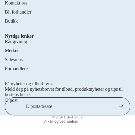
Kontakt oss
Bli forhandler
Butikk
Nyttige lenker
Rådgivning
Merker
Salesreps
Forhandlere
Personvernerklæring
Retningslinjer for frakt
Få nyheter og tilbud først
Retningslinjer for angrerett
Meld deg på nyhetsbrevet for tilbud, produktnyheter og tips til
Vilkår for bruk
hestens helse.
E-post
Kontaktinformasjon
Juridisk merknad
© 2026
HelseHest.no
Vilkår og betingelser