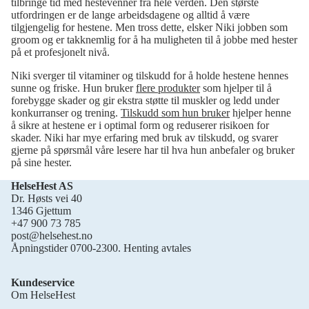
tilbringe tid med hestevenner fra hele verden. Den største
utfordringen er de lange arbeidsdagene og alltid å være
tilgjengelig for hestene. Men tross dette, elsker Niki jobben som
groom og er takknemlig for å ha muligheten til å jobbe med hester
på et profesjonelt nivå.
Niki sverger til vitaminer og tilskudd for å holde hestene hennes
sunne og friske. Hun bruker
flere produkter
som hjelper til å
forebygge skader og gir ekstra støtte til muskler og ledd under
konkurranser og trening.
Tilskudd som hun bruker
hjelper henne
å sikre at hestene er i optimal form og reduserer risikoen for
skader. Niki har mye erfaring med bruk av tilskudd, og svarer
gjerne på spørsmål våre lesere har til hva hun anbefaler og bruker
på sine hester.
HelseHest AS
Dr. Høsts vei 40
1346 Gjettum
+47 900 73 785
post@helsehest.no
Åpningstider 0700-2300. Henting avtales
Kundeservice
Om HelseHest