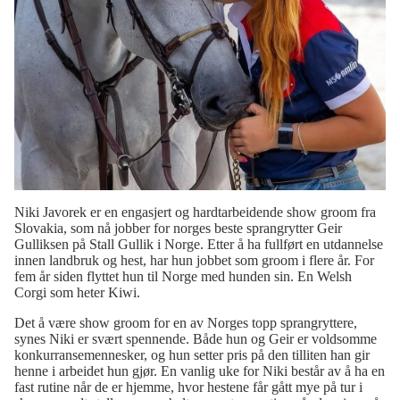
Niki Javorek er en engasjert og hardtarbeidende show groom fra
Slovakia, som nå jobber for norges beste sprangrytter Geir
Gulliksen på Stall Gullik i Norge. Etter å ha fullført en utdannelse
innen landbruk og hest, har hun jobbet som groom i flere år. For
fem år siden flyttet hun til Norge med hunden sin. En Welsh
Corgi som heter Kiwi.
Det å være show groom for en av Norges topp sprangryttere,
synes Niki er svært spennende. Både hun og Geir er voldsomme
konkurransemennesker, og hun setter pris på den tilliten han gir
henne i arbeidet hun gjør. En vanlig uke for Niki består av å ha en
fast rutine når de er hjemme, hvor hestene får gått mye på tur i