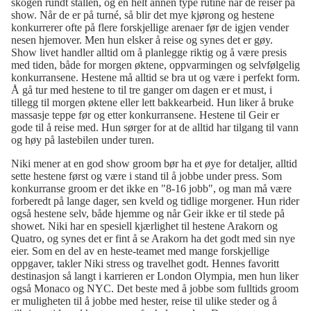
skogen rundt stallen, og en helt annen type rutine når de reiser på
show. Når de er på turné, så blir det mye kjørong og hestene
konkurrerer ofte på flere forskjellige arenaer før de igjen vender
nesen hjemover. Men hun elsker å reise og synes det er gøy.
Show livet handler alltid om å planlegge riktig og å være presis
med tiden, både for morgen øktene, oppvarmingen og selvfølgelig
konkurransene. Hestene må alltid se bra ut og være i perfekt form.
Å gå tur med hestene to til tre ganger om dagen er et must, i
tillegg til morgen øktene eller lett bakkearbeid. Hun liker å bruke
massasje teppe før og etter konkurransene. Hestene til Geir er
gode til å reise med. Hun sørger for at de alltid har tilgang til vann
og høy på lastebilen under turen.
Niki mener at en god show groom bør ha et øye for detaljer, alltid
sette hestene først og være i stand til å jobbe under press. Som
konkurranse groom er det ikke en "8-16 jobb", og man må være
forberedt på lange dager, sen kveld og tidlige morgener. Hun rider
også hestene selv, både hjemme og når Geir ikke er til stede på
showet. Niki har en spesiell kjærlighet til hestene Arakorn og
Quatro, og synes det er fint å se Arakorn ha det godt med sin nye
eier. Som en del av en heste-teamet med mange forskjellige
oppgaver, takler Niki stress og travelhet godt. Hennes favoritt
destinasjon så langt i karrieren er London Olympia, men hun liker
også Monaco og NYC. Det beste med å jobbe som fulltids groom
er muligheten til å jobbe med hester, reise til ulike steder og å